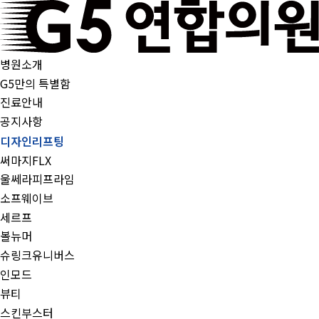
병원소개
G5만의 특별함
진료안내
공지사항
디자인리프팅
써마지FLX
울쎄라피프라임
소프웨이브
세르프
볼뉴머
슈링크유니버스
인모드
뷰티
스킨부스터