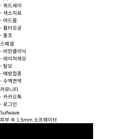
- 쿼드세이
- 색소치료
- 여드름
- 흉터모공
- 홍조
스페셜
- 비만클리닉
- 레이저제모
- 탈모
- 예방접종
- 수액면역
커뮤니티
- 카카오톡
- 로그인
Sofwave
피부 속 1.5mm 소프웨이브