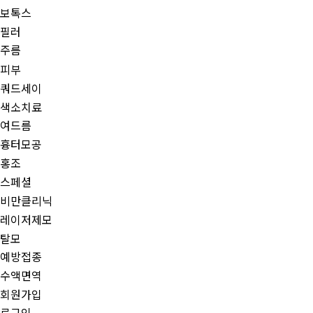
보톡스
필러
주름
피부
쿼드세이
색소치료
여드름
흉터모공
홍조
스페셜
비만클리닉
레이저제모
탈모
예방접종
수액면역
회원가입
로그인