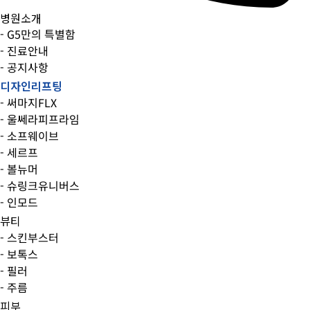
병원소개
- G5만의 특별함
- 진료안내
- 공지사항
디자인리프팅
- 써마지FLX
- 울쎄라피프라임
- 소프웨이브
- 세르프
- 볼뉴머
- 슈링크유니버스
- 인모드
뷰티
- 스킨부스터
- 보톡스
- 필러
- 주름
피부